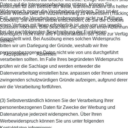
Daten auf die Interessenabwägung stützen, können Sie
essenziell für den Betrieb der Seite, während andere uns helfen
Widerspruch gegen die Verarbeitung einlegen. Dies ist der
diese Website und die Nutzererfahrung zu verbessern (Trackin
Fall, wenn die Verarbeitung insbesondere nicht zur Erfüllung
Cookies). Sie können selbst entscheiden, ob Sie die Cookies
eines Vertrags mit Ihnen erforderlich ist, was von uns jeweils
zulassen möchten. Bitte beachten Sie, dass bei einer Ablehnu
bei der nachfolgenden Beschreibung der Funktionen
womöglich nicht mehr alle Funktionalitäten der Seite zur Verfü
dargestellt wird. Bei Ausübung eines solchen Widerspruchs
stehen.
bitten wir um Darlegung der Gründe, weshalb wir Ihre
personenbezogenen Daten nicht wie von uns durchgeführt
Akzeptieren
Ablehnen
verarbeiten sollten. Im Falle Ihres begründeten Widerspruchs
prüfen wir die Sachlage und werden entweder die
Datenverarbeitung einstellen bzw. anpassen oder Ihnen unsere
zwingenden schutzwürdigen Gründe aufzeigen, aufgrund derer
wir die Verarbeitung fortführen.
(3) Selbstverständlich können Sie der Verarbeitung Ihrer
personenbezogenen Daten für Zwecke der Werbung und
Datenanalyse jederzeit widersprechen. Über Ihren
Werbewiderspruch können Sie uns unter folgenden
Kontaktdaten informieren: